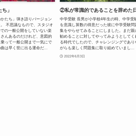
たち」
②私が常識的であることを辞めた
のかたち」弾き語りバージョン
中学受験 長男が小学校4年生の時、中学受
。 不思議なもので、スタジオ
を意識し算数の得意だった彼に中学受験問
ubeでの一般公開をしていない楽
集をやらせてみることにしました。まだ親
くさんあるのだけれど、意図的
勧めることに対してやってみようとしてく
に乗って一般公開まで一気にで
る時代でしたので、チャレンジングであり
曲は早く世に出る運命だ...
がらも楽しく問題集に取り組めていまし...
2022年6月3日