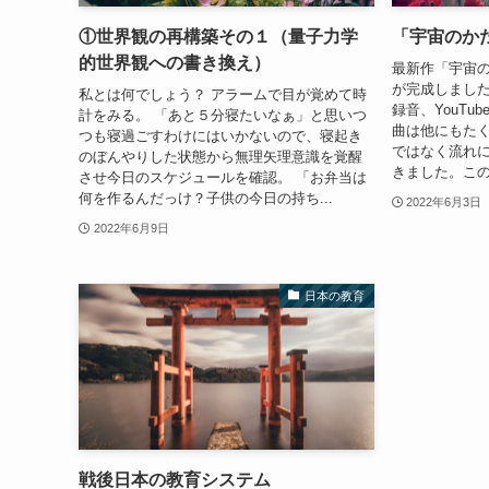
①世界観の再構築その１（量子力学
「宇宙のか
的世界観への書き換え）
最新作「宇宙
が完成しました
私とは何でしょう？ アラームで目が覚めて時
録音、YouT
計をみる。 「あと５分寝たいなぁ」と思いつ
曲は他にもた
つも寝過ごすわけにはいかないので、寝起き
ではなく流れ
のぼんやりした状態から無理矢理意識を覚醒
きました。この
させ今日のスケジュールを確認。 「お弁当は
何を作るんだっけ？子供の今日の持ち...
2022年6月3日
2022年6月9日
日本の教育
戦後日本の教育システム