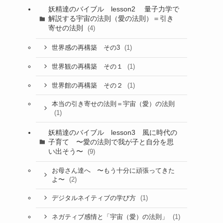
妖精達のバイブル lesson2 量子力学で
解説する宇宙の法則（愛の法則）＝引き
寄せの法則
(4)
(1)
世界感の再構築 その3
(1)
世界観の再構築 その１
(1)
世界館の再構築 その２
本当の引き寄せの法則＝宇宙（愛）の法則
(1)
妖精達のバイブル lesson3 風に時代の
子育て 〜愛の法則で我が子と自分を思
い出そう〜
(9)
お母さん達へ 〜もう十分に頑張ってきた
(2)
よ〜
(1)
デジタルネイティブの学び方
(1)
ネガティブ感情と「宇宙（愛）の法則」