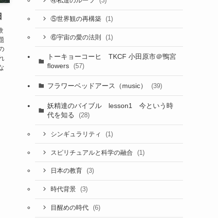
(3)
④私達のルーツ
日
(1)
⑤世界観の再構築
験
(1)
⑥宇宙の愛の法則
題
の
トーキョーコーヒ TKCF 小田原市＠鴨宮
れ
flowers
(57)
な
フラワーベッドアース（music）
(39)
妖精達のバイブル lesson1 今という時
代を知る
(28)
(1)
シンギュラリティ
(1)
スピリチュアルと科学の融合
(3)
日本の教育
(3)
時代背景
(6)
目醒めの時代