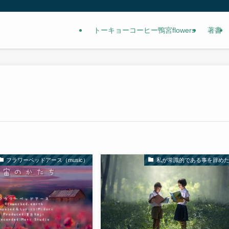
トーキョーコーヒー鴨宮flowers
著書
フラワーベッドアース（music）
私が常識的である事を辞め