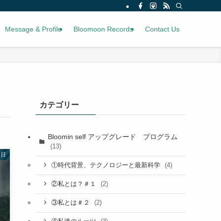
Message & Profile
Bloomoon Records
Contact Us
カテゴリー
Bloomin self アップグレード プログラム
(13)
た日
(4)
①時代背景、テクノロジーと最新科学
(2)
②私とは？＃１
(2)
③私とは＃２