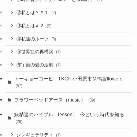
②私とは？＃１
(2)
③私とは＃２
(2)
④私達のルーツ
(3)
⑤世界観の再構築
(1)
⑥宇宙の愛の法則
(1)
トーキョーコーヒ TKCF 小田原市＠鴨宮flowers
(57)
フラワーベッドアース（music）
(39)
妖精達のバイブル lesson1 今という時代を知る
(28)
シンギュラリティ
(1)