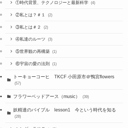
①時代背景、テクノロジーと最新科学
(4)
②私とは？＃１
(2)
③私とは＃２
(2)
④私達のルーツ
(3)
⑤世界観の再構築
(1)
⑥宇宙の愛の法則
(1)
トーキョーコーヒ TKCF 小田原市＠鴨宮flowers
(57)
フラワーベッドアース（music）
(39)
妖精達のバイブル lesson1 今という時代を知る
(28)