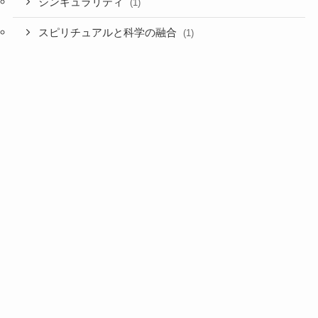
シンギュラリティ
(1)
スピリチュアルと科学の融合
(1)
日本の教育
(3)
時代背景
(3)
目醒めの時代
(6)
妖精達のバイブル lesson2 量子力学で解説する
宇宙の法則（愛の法則）＝引き寄せの法則
(4)
世界感の再構築 その3
(1)
世界観の再構築 その１
(1)
世界館の再構築 その２
(1)
本当の引き寄せの法則＝宇宙（愛）の法則
(1)