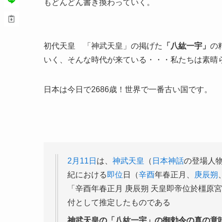
もどんどん書き換わっていく。
初代天皇 「神武天皇」の掲げた
「八紘一宇」
の
いく、そんな時代が来ている・・・私たちは素晴
日本は今日で2686歳！世界で一番古い国です。
2月11日
は、
神武天皇
（
日本神話
の登場人
紀における
即位
日（
辛酉
年春正月、
庚辰
朔
「辛酉年春正月 庚辰朔 天皇即帝位於橿原
付として推定したものである
神武天皇の「八紘一宇」の御勅令の真の意