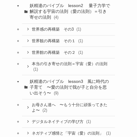
妖精達のバイブル lesson2 量子力学で
解説する宇宙の法則（愛の法則）＝引き
寄せの法則
(4)
(1)
世界感の再構築 その3
(1)
世界観の再構築 その１
(1)
世界館の再構築 その２
本当の引き寄せの法則＝宇宙（愛）の法則
(1)
妖精達のバイブル lesson3 風に時代の
子育て 〜愛の法則で我が子と自分を思
い出そう〜
(9)
お母さん達へ 〜もう十分に頑張ってきた
(2)
よ〜
(1)
デジタルネイティブの学び方
(1)
ネガティブ感情と「宇宙（愛）の法則」