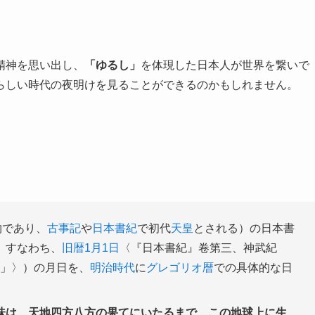
精神を思い出し、
「ゆるし」
を体現した日本人が世界を繋いで
らしい時代の夜明けを見ることができるのかもしれません。
物であり、
古事記
や
日本書紀
で初代
天皇
とされる）の日本書
、すなわち、
旧暦
1月1日
〈『日本書紀』卷第三、神武紀
宮」〉）の月日を、
明治時代
に
グレゴリオ暦
での具体的な日
味は、天地四方八方の果てにいたるまで、この地球上に生