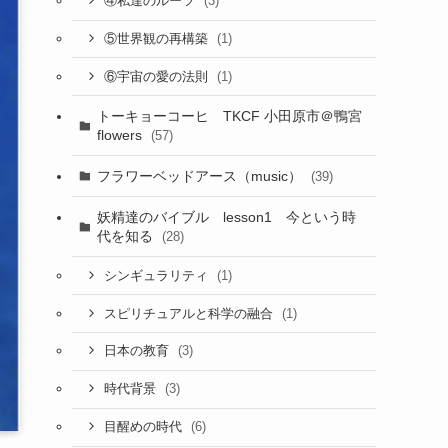
(3)
④私達のルーツ
(1)
⑤世界観の再構築
(1)
⑥宇宙の愛の法則
トーキョーコーヒ TKCF 小田原市＠鴨宮
flowers
(57)
フラワーベッドアース（music）
(39)
妖精達のバイブル lesson1 今という時
代を知る
(28)
(1)
シンギュラリティ
(1)
スピリチュアルと科学の融合
(3)
日本の教育
(3)
時代背景
(6)
目醒めの時代