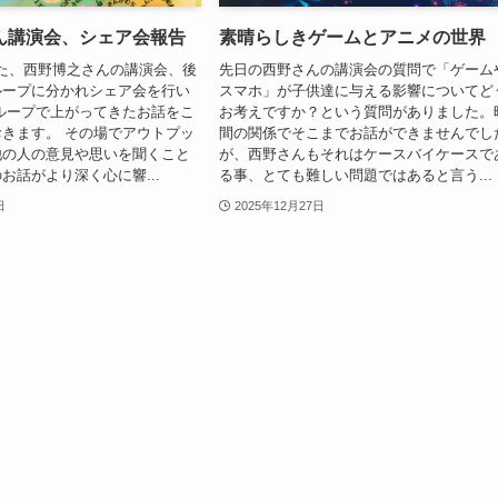
ん講演会、シェア会報告
素晴らしきゲームとアニメの世界
われた、西野博之さんの講演会、後
先日の西野さんの講演会の質問で「ゲーム
ループに分かれシェア会を行い
スマホ」が子供達に与える影響についてど
ループで上がってきたお話をこ
お考えですか？という質問がありました。
きます。 その場でアウトプッ
間の関係でそこまでお話ができませんでし
他の人の意見や思いを聞くこと
が、西野さんもそれはケースバイケースで
お話がより深く心に響...
る事、とても難しい問題ではあると言う...
日
2025年12月27日