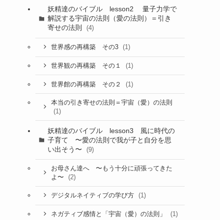
妖精達のバイブル lesson2 量子力学で
解説する宇宙の法則（愛の法則）＝引き
寄せの法則
(4)
(1)
世界感の再構築 その3
(1)
世界観の再構築 その１
(1)
世界館の再構築 その２
本当の引き寄せの法則＝宇宙（愛）の法則
(1)
妖精達のバイブル lesson3 風に時代の
子育て 〜愛の法則で我が子と自分を思
い出そう〜
(9)
お母さん達へ 〜もう十分に頑張ってきた
(2)
よ〜
(1)
デジタルネイティブの学び方
(1)
ネガティブ感情と「宇宙（愛）の法則」