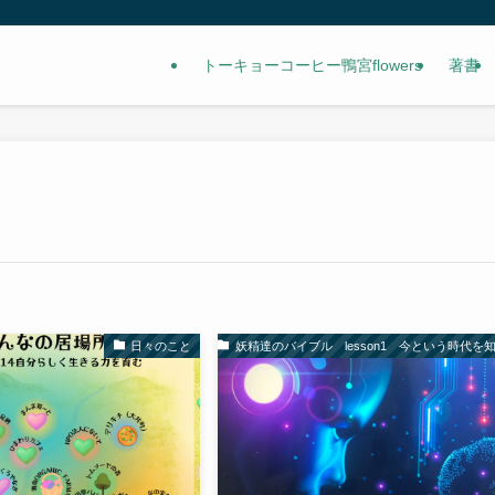
トーキョーコーヒー鴨宮flowers
著書
日々のこと
妖精達のバイブル lesson1 今という時代を