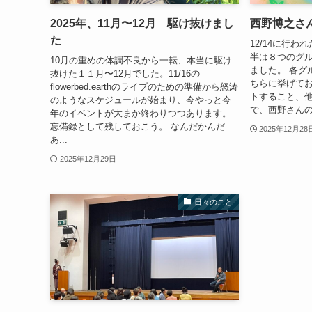
2025年、11月〜12月 駆け抜けまし
西野博之さ
た
12/14に行
半は８つのグ
10月の重めの体調不良から一転、本当に駆け
ました。 各グ
抜けた１１月〜12月でした。11/16の
ちらに挙げてお
flowerbed.earthのライブのための準備から怒涛
トすること、
のようなスケジュールが始まり、今やっと今
で、西野さんの
年のイベントが大まか終わりつつあります。
忘備録として残しておこう。 なんだかんだ
2025年12月28
あ...
2025年12月29日
日々のこと