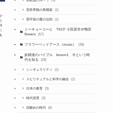
(3)
④私達のルーツ
(1)
⑤世界観の再構築
や
(1)
⑥宇宙の愛の法則
う
時
トーキョーコーヒ TKCF 小田原市＠鴨宮
た
flowers
(57)
あ
フラワーベッドアース（music）
(39)
妖精達のバイブル lesson1 今という時
代を知る
(28)
(1)
シンギュラリティ
(1)
スピリチュアルと科学の融合
(3)
日本の教育
(3)
時代背景
(6)
目醒めの時代