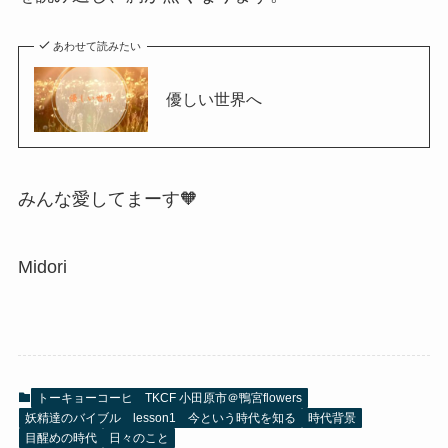
あわせて読みたい
優しい世界へ
みんな愛してまーす🧡
Midori
トーキョーコーヒ TKCF 小田原市＠鴨宮flowers
妖精達のバイブル lesson1 今という時代を知る
時代背景
目醒めの時代
日々のこと