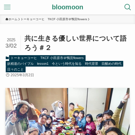
bloomoon
ホーム
トーキョーコーヒ TKCF 小田原市＠鴨宮flowers
共に生きる優しい世界について語
2025
3/02
ろう＃２
トーキョーコーヒ TKCF 小田原市＠鴨宮flowers
妖精達のバイブル lesson1 今という時代を知る
時代背景
目醒めの時代
日々のこと
2025年3月2日